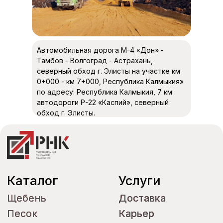
Автомобильная дорога М-4 «Дон» -
Тамбов - Волгоград - Астрахань,
Каталог
Услуги
северный обход г. Элисты на участке км
Щебень
Щебень
Доставка
Доставка
0+000 - км 7+000, Республика Калмыкия»
Песок
Песок
Карьер
Карьер
по адресу: Республика Калмыкия, 7 км
Минеральный
Минеральный
автодороги Р-22 «Каспий», северный
порошок
порошок
обход г. Элисты.
Асфальт
Асфальт
Бетон
Бетон
Информация для
клиентов
О компании
О компании
Контакты
Контакты
Партнеры
Партнеры
Сертификаты
Сертификаты
Блог
Блог
Объекты поставок
Объекты поставок
Электронная почта