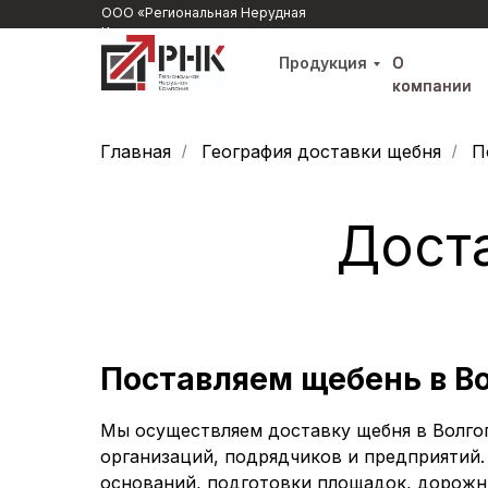
ООО «Региональная Нерудная
Компания»
Продукция
О
О
компании
компании
Главная
География доставки щебня
П
/
/
Дост
Поставляем щебень в В
Мы осуществляем доставку щебня в Волгог
организаций, подрядчиков и предприятий.
оснований, подготовки площадок, дорожны