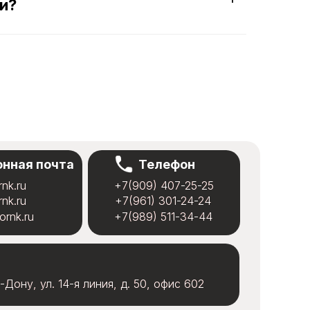
и?
нная почта
Телефон
nk.ru
nk.ru
+7(909) 407-25-25
+7(909) 407-25-25
nk.ru
nk.ru
+7(961) 301-24-24
+7(961) 301-24-24
ornk.ru
ornk.ru
+7(989) 511-34-44
+7(989) 511-34-44
-Дону, ул. 14-я линия, д. 50, офис 602
-Дону, ул. 14-я линия, д. 50, офис 602