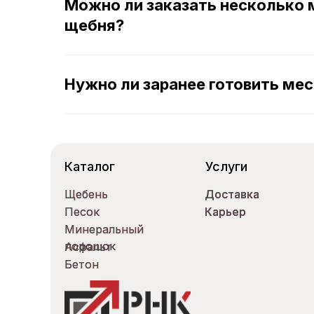
Можно ли заказать несколько
щебня?
Нужно ли заранее готовить мес
Каталог
Услуги
Щебень
Щебень
Доставка
Доставка
Песок
Песок
Карьер
Карьер
Минеральный
Минеральный
порошок
порошок
Асфальт
Асфальт
Бетон
Бетон