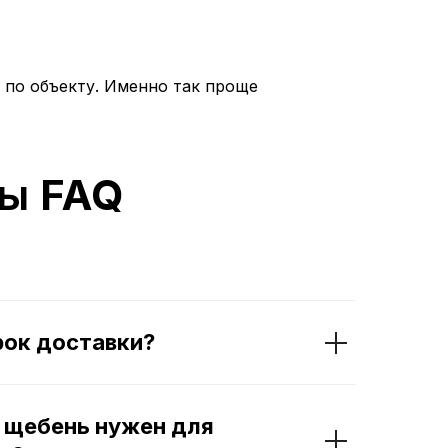
х по объекту. Именно так проще
сы
FAQ
рок доставки?
й щебень нужен для