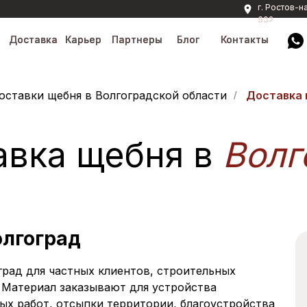
г. Ростов-на
г. Ростов-на
602
602
Доставка
Доставка
Карьер
Карьер
Партнеры
Партнеры
Блог
Блог
Контакты
Контакты
оставки щебня в Волгоградской области
Доставка 
/
авка щебня в
Волг
олгоград
рад для частных клиентов, строительных
 Материал заказывают для устройства
х работ, отсыпки территории, благоустройства