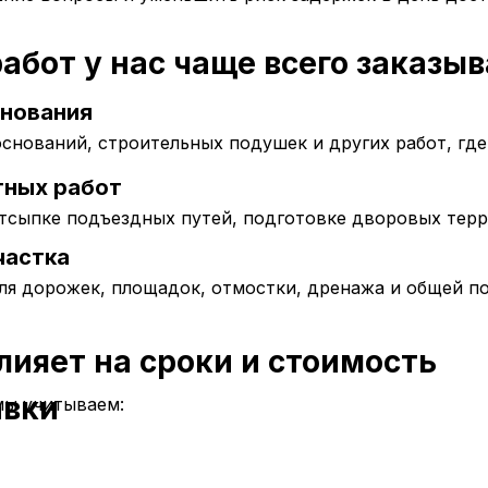
работ у нас чаще всего заказы
снования
нований, строительных подушек и других работ, где 
тных работ
отсыпке подъездных путей, подготовке дворовых терр
частка
ля дорожек, площадок, отмостки, дренажа и общей п
лияет на сроки и стоимость
авки
мы учитываем: