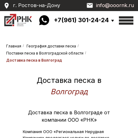
г. Ростов-на-Дону
info@ooornk.ru
info@ooornk.ru
+7(961) 301-24-24
Главная
/
География доставки песка
/
Поставки песка в Волгоградской области
/
Доставка песка в Волгоград
Доставка песка в
Волгоград
Доставка песка в Волгограде от
компании ООО «РНК»
Компания ООО «Региональная Нерудная
Компания» предлагает услуги по доставке