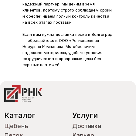
Асфальт
Асфальт
надёжный партнёр. Мы ценим время
Бетон
Бетон
клиентов, поэтому строго соблюдаем сроки
и обеспечиваем полный контроль качества
Информация для
на всех этапах поставки.
клиентов
О компании
О компании
Контакты
Контакты
Партнеры
Партнеры
Сертификаты
Сертификаты
Если вам нужна доставка песка в Волгоград
Блог
Блог
Объекты поставок
Объекты поставок
— обращайтесь в ООО «Региональная
Нерудная Компания». Мы обеспечим
надёжные материалы, удобные условия
сотрудничества и прозрачные цены без
Электронная почта
скрытых платежей.
info@ooornk.ru
info@ooornk.ru
buh@ooornk.ru
buh@ooornk.ru
logist@ooornk.ru
logist@ooornk.ru
Телефон
+7(909) 407-25-25
+7(909) 407-25-25
+7(961) 301-24-24
+7(961) 301-24-24
+7(989) 511-34-44
+7(989) 511-34-44