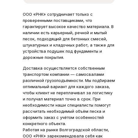
ООО «РНК» сотрудничает только с
проверенными поставщиками, что
гарантирует высокое качество материала. В
наличии есть карьерный, речной и мытый
песок, подходящий для бетонных смесей,
штукатурных и кладочных работ, а также для
устройства подушек под фундаменты и
дорожные покрытия.
Доставка осуществляется собственным
транспортом компании — самосвалами
различной грузоподъёмности. Мы подбираем
оптимальный вариант для каждого заказа,
чтобы клиент не переплачивал за логистику
и получал материал точно в срок. При
Каталог
Услуги
необходимости наши специалисты помогут
Щебень
Щебень
Доставка
Доставка
рассчитать необходимый объём песка и
оформить заказ с учётом особенностей
Песок
Песок
Карьер
Карьер
конкретного объекта.
Минеральный
Минеральный
Работая на рынке Волгоградской области,
порошок
порошок
ООО «РНК» зарекомендовала себя как