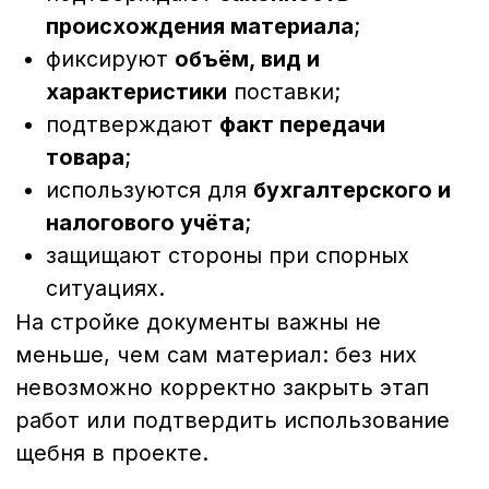
Товарная накладная или
универсальный передаточный
документ (УПД)
Это основной документ,
подтверждающий факт поставки. В нём
указываются:
наименование материала (например,
щебень, песок);
фракция или тип;
масса (в тоннах);
реквизиты поставщика и получателя;
дата отгрузки.
Для юридических лиц чаще всего
используется
УПД
, который
одновременно выполняет функции
накладной и счёта-фактуры. Этот
документ необходим для бухгалтерии и
закрытия сделки.
Транспортная накладная