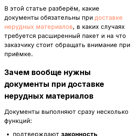
Документы выполняют сразу несколько
функций:
подтверждают
законность
происхождения материала
;
фиксируют
объём, вид и
характеристики
поставки;
подтверждают
факт передачи
товара
;
используются для
бухгалтерского и
налогового учёта
;
защищают стороны при спорных
ситуациях.
На стройке документы важны не
меньше, чем сам материал: без них
невозможно корректно закрыть этап
работ или подтвердить использование
щебня в проекте.
Обязательные документы при
доставке нерудных материалов