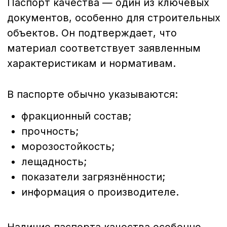
руководитель компании-заказчика, а:
прораб;
мастер участка;
представитель подрядной
организации,
то может потребоваться доверенность
на получение материальных ценностей.
Договор поставки
При регулярных или крупных поставках
оформляется договор, в котором
прописываются:
объёмы;
сроки;
ответственность сторон;
порядок расчётов;
требования к качеству.
На практике договор значительно
упрощает документооборот и снижает
риск споров.