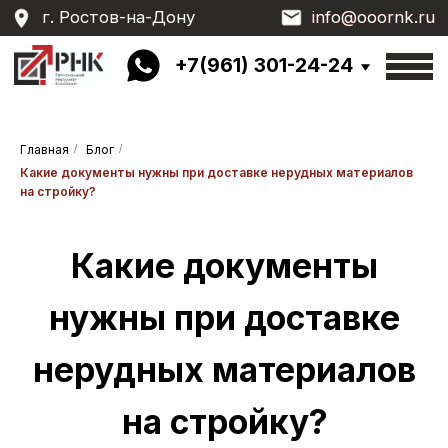
г. Ростов-на-Дону
info@ooornk.ru
info@ooornk.ru
+7(961) 301-24-24
Главная
/
Блог
/
Какие документы нужны при доставке нерудных материалов
Какие документы
на стройку?
нужны при доставке
нерудных материалов
на стройку?
Доставка нерудных материалов на
строительный объект — это не только
логистика, но и юридически значимая
операция. Щебень, песок, отсев и другие
материалы используются в капитальном