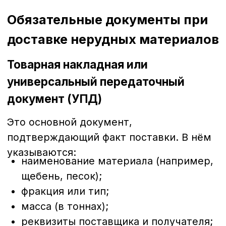
Транспортная накладная подтверждает
сам факт перевозки груза. В ней
фиксируются:
отправитель;
перевозчик;
получатель;
маршрут доставки;
данные транспортного средства и
водителя;
наименование и масса груза.
Документ требуется:
при проверках на дороге;
при приёме груза на объекте;
для подтверждения логистических
расходов.
Паспорт качества на нерудный
материал