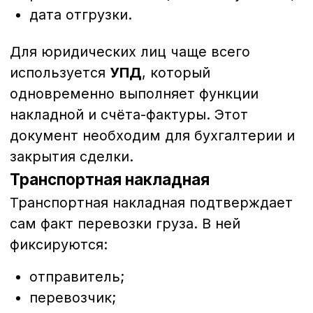
Паспорт качества — один из ключевых
документов, особенно для строительных
объектов. Он подтверждает, что
материал соответствует заявленным
характеристикам и нормативам.
В паспорте обычно указываются:
фракционный состав;
прочность;
морозостойкость;
лещадность;
показатели загрязнённости;
информация о производителе.
Наличие паспорта качества особенно
важно при:
строительстве капитальных
объектов;
участии в госзаказах;
техническом контроле со стороны