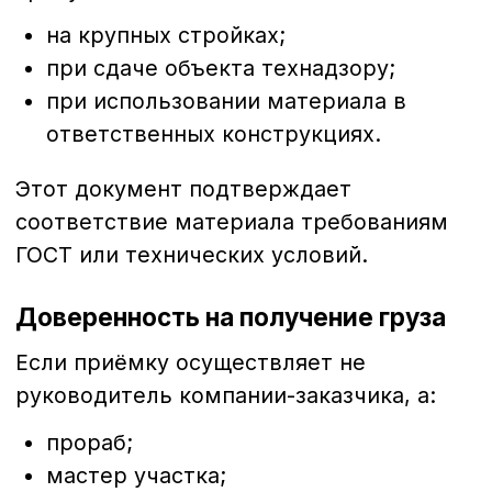
фактический объём с указанным в
накладной;
соответствие фракции;
наличие всех подписей и печатей;
актуальность паспорта качества.
Ошибки, допущенные на этапе приёмки,
впоследствии сложно исправить
документально.
Итог
Корректный пакет документов при
доставке нерудных материалов — это не
формальность, а необходимое условие
безопасной и прозрачной работы на
стройке. Документы подтверждают
качество материала, законность
поставки и защищают интересы
заказчика.
Работая с надёжным поставщиком,