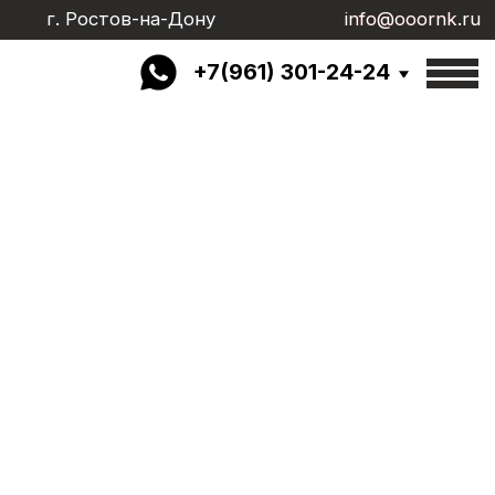
г. Ростов-на-Дону
info@ooornk.ru
info@ooornk.ru
+7(961) 301-24-24