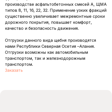
производстве асфальтобетонных смесей А, ЩМА
типов 8, 11, 16, 22, 32. Применение узких фракций
существенно увеличивает межремонтные сроки
Каталог
Услуги
дорожного покрытия, повышает комфорт,
Щебень
Щебень
Доставка
Доставка
качество и безопасность движения.
Песок
Песок
Карьер
Карьер
Минеральный
Минеральный
Отгрузки данного вида щебня производятся
порошок
порошок
нами Республики Северная Осетия –Алания.
Асфальт
Асфальт
Отгрузки возможны как автомобильным
Бетон
Бетон
транспортом, так и железнодорожным
Информация для
транспортом.
клиентов
Заказать
О компании
О компании
Контакты
Контакты
Партнеры
Партнеры
Сертификаты
Сертификаты
Блог
Блог
Объекты поставок
Объекты поставок
Электронная почта
info@ooornk.ru
info@ooornk.ru