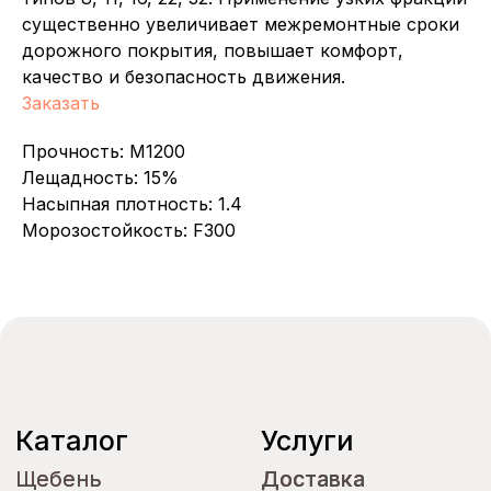
существенно увеличивает межремонтные сроки
Каталог
Услуги
дорожного покрытия, повышает комфорт,
Щебень
Щебень
Доставка
Доставка
качество и безопасность движения.
Песок
Песок
Карьер
Карьер
Заказать
Минеральный
Минеральный
порошок
порошок
Прочность: М1200
Асфальт
Асфальт
Лещадность: 15%
Бетон
Бетон
Насыпная плотность: 1.4
Информация для
Морозостойкость: F300
клиентов
О компании
О компании
Контакты
Контакты
Партнеры
Партнеры
Сертификаты
Сертификаты
Блог
Блог
Объекты поставок
Объекты поставок
Электронная почта
info@ooornk.ru
info@ooornk.ru
buh@ooornk.ru
buh@ooornk.ru
logist@ooornk.ru
logist@ooornk.ru