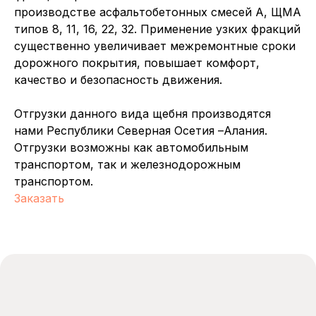
производстве асфальтобетонных смесей А, ЩМА
типов 8, 11, 16, 22, 32. Применение узких фракций
существенно увеличивает межремонтные сроки
Каталог
Услуги
дорожного покрытия, повышает комфорт,
Щебень
Щебень
Доставка
Доставка
качество и безопасность движения.
Песок
Песок
Карьер
Карьер
Минеральный
Минеральный
Отгрузки данного вида щебня производятся
порошок
порошок
нами Республики Северная Осетия –Алания.
Асфальт
Асфальт
Отгрузки возможны как автомобильным
Бетон
Бетон
транспортом, так и железнодорожным
Информация для
транспортом.
клиентов
Заказать
О компании
О компании
Контакты
Контакты
Партнеры
Партнеры
Сертификаты
Сертификаты
Блог
Блог
Объекты поставок
Объекты поставок
Электронная почта
info@ooornk.ru
info@ooornk.ru